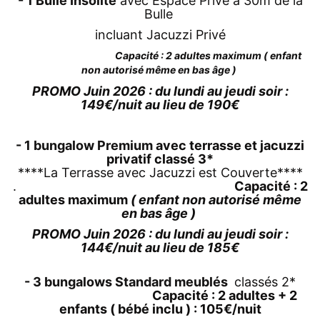
-
1 Bulle Insolite
avec Espace Privé à 30m de la
Bulle
incluant Jacuzzi Privé
Capacité : 2 adultes maximum ( enfant
non autorisé même en bas âge )
PROMO Juin 2026 : du lundi au jeudi soir :
149€/nuit au lieu de 190€
-
1 bungalow Premium
avec terrasse et jacuzzi
privatif classé 3*
****La Terrasse avec Jacuzzi est Couverte****
.
Capacité : 2
adultes maximum
( enfant non autorisé même
en bas âge )
PROMO Juin 2026 : du lundi au jeudi soir :
144€/nuit au lieu de 185€
-
3 bungalows Standard meublés
classés 2*
Capacité : 2 adultes + 2
enfants ( bébé inclu ) : 105€/nuit