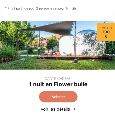
à partir de
à partir de
à partir de
* Prix à partir de pour 2 personnes et pour 14 nuits.
*
*
*
588,00 €
588,00 €
588,00 €
Vendredi
VALEUR
14/08
190
€
à partir de
*
588,00 €
CARTE CADEAU
1 nuit en Flower bulle
Acheter
Voir les détails