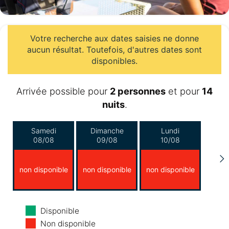
Votre recherche aux dates saisies ne donne
aucun résultat. Toutefois, d'autres dates sont
disponibles.
Arrivée possible pour
2 personnes
et pour
14
nuits
.
Samedi
Dimanche
Lundi
08/08
09/08
10/08
non disponible
non disponible
non disponible
Mardi
Mercredi
Jeudi
Disponible
11/08
12/08
13/08
Non disponible