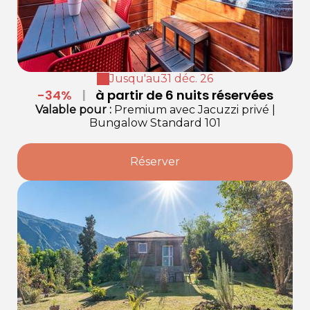
Jusqu'au
31 déc. 26
-34%
|
à partir de 6 nuits réservées
Valable
pour
:
Premium avec Jacuzzi privé
|
Bungalow Standard 101
Réserver