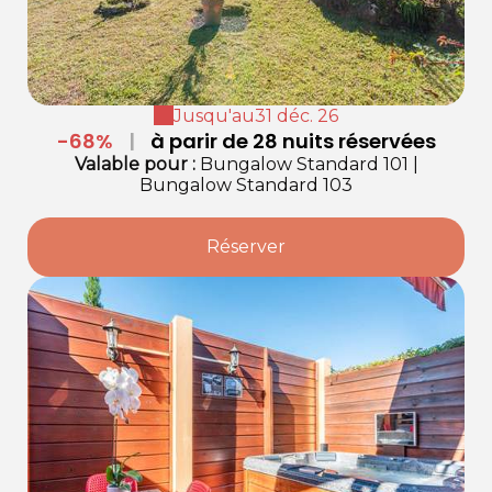
Jusqu'au
31 déc. 26
-68%
|
à parir de 28 nuits réservées
Valable
pour
:
Bungalow Standard 101
|
Bungalow Standard 103
Réserver