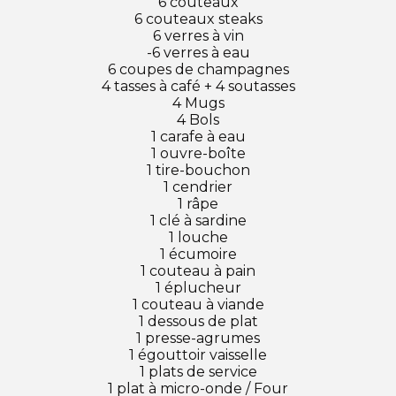
6 couteaux
6 couteaux steaks
6 verres à vin
-6 verres à eau
6 coupes de champagnes
4 tasses à café + 4 soutasses
4 Mugs
4 Bols
1 carafe à eau
1 ouvre-boîte
1 tire-bouchon
1 cendrier
1 râpe
1 clé à sardine
1 louche
1 écumoire
1 couteau à pain
1 éplucheur
1 couteau à viande
1 dessous de plat
1 presse-agrumes
1 égouttoir vaisselle
1 plats de service
1 plat à micro-onde / Four