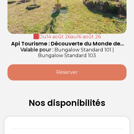
Du
14 août 26
au
16 août 26
Api Tourisme : Découverte du Monde des
Abeilles
Valable
pour
:
Bungalow Standard 101
|
Bungalow Standard 103
Réserver
Nos disponibilités