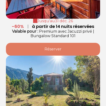
Jusqu'au
31 déc. 26
-60%
|
à partir de 14 nuits réservées
Valable
pour
:
Premium avec Jacuzzi privé
|
Bungalow Standard 101
Réserver