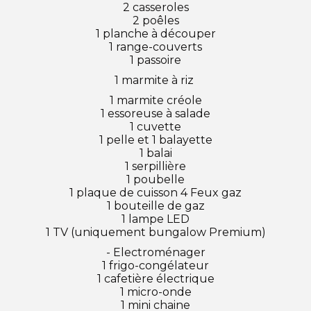
2 casseroles
2 poêles
1 planche à découper
1 range-couverts
1 passoire
1 marmite à riz
1 marmite créole
1 essoreuse à salade
1 cuvette
1 pelle et 1 balayette
1 balai
1 serpillière
1 poubelle
1 plaque de cuisson 4 Feux gaz
1 bouteille de gaz
1 lampe LED
1 TV (uniquement bungalow Premium)
- Electroménager
1 frigo-congélateur
1 cafetière électrique
1 micro-onde
1 mini chaine