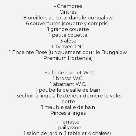
- Chambres
Cintres
8 oreillers au total dans le bungalow
6 couvertures (couette y compris)
1 grande couette
1 petite couette
3 alèse
1 Tv avec TNT
1 Enceinte Bose (uniquement pour le Bungalow
Premium Hortensia)
- Salle de bain et W. C.
1 brosse W.C.
1 abattant W.C.
1 poubelle de salle de bain
1 séchoir à linge à l'extérieur derrière le volet
porte
1 meuble salle de bain
Pinces à linges
- Terrasse
1 paillasson
1 salon de jardin (1 table et 4 chaises)