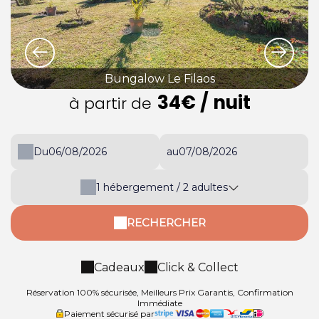
Bungalow Le Filaos
34€
/ nuit
à partir de
Du
au
1
hébergement /
2
adultes
RECHERCHER
Cadeaux
Click & Collect
Réservation 100% sécurisée, Meilleurs Prix Garantis, Confirmation
Immédiate
Paiement sécurisé par