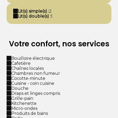
Lit(s) simple(s) :
2
Lit(s) double(s) :
1
Votre confort, nos services
Bouilloire électrique
Cafetière
Chaînes locales
Chambres non fumeur
Cocotte-minute
Cuisine - coin cuisine
Douche
Draps et linges compris
Grille-pain
Kitchenette
Micro-ondes
Produits de bains