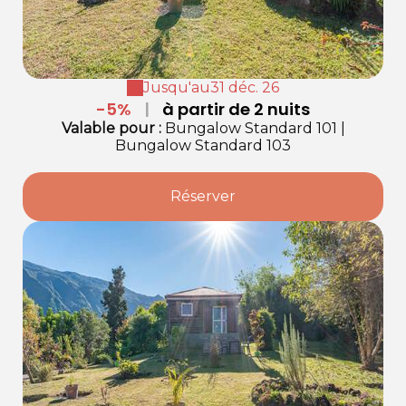
Jusqu'au
31 déc. 26
-5%
|
à partir de 2 nuits
Valable
pour
:
Bungalow Standard 101
|
Bungalow Standard 103
Réserver