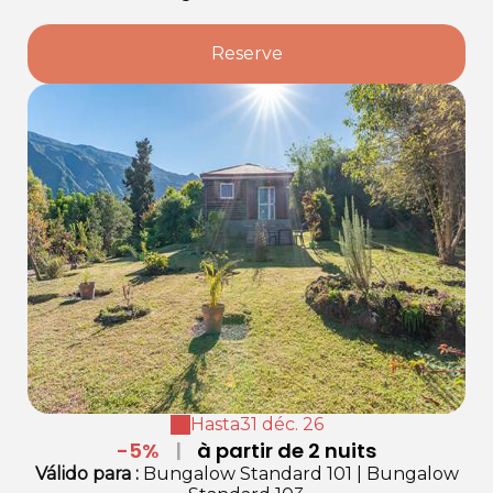
Reserve
Hasta
31 déc. 26
-5%
|
à partir de 2 nuits
Válido
para
:
Bungalow Standard 101
|
Bungalow