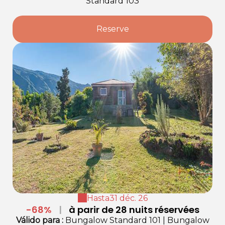
Standard 103
Reserve
Hasta
31 déc. 26
-68%
|
à parir de 28 nuits réservées
Válido
para
:
Bungalow Standard 101
|
Bungalow