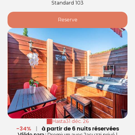
Standard 103
Reserve
Hasta
31 déc. 26
-34%
|
à partir de 6 nuits réservées
Válido
para
:
Premium avec Jacuzzi privé
|