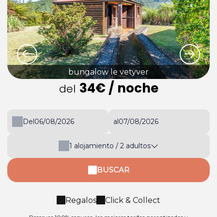
bungalow le vetyver
34€
/ noche
del
Del
al
1
alojamiento /
2
adultos
BUSCAR
Regalos
Click & Collect