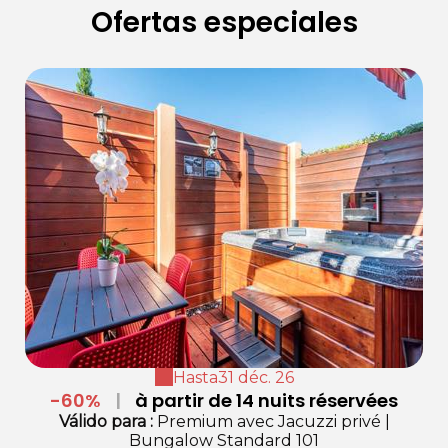
Ofertas especiales
Hasta
31 déc. 26
-60%
|
à partir de 14 nuits réservées
Válido
para
:
Premium avec Jacuzzi privé
|
Bungalow Standard 101