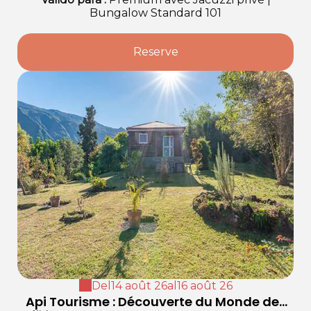
Bungalow Standard 101
Reserve
Del
14 août 26
al
16 août 26
Api Tourisme : Découverte du Monde des