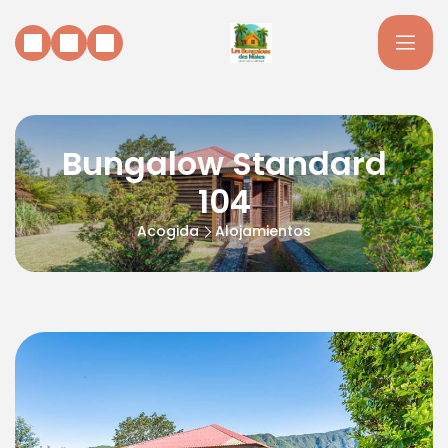
Bungalow Standard
104
Acogida
Alojamientos